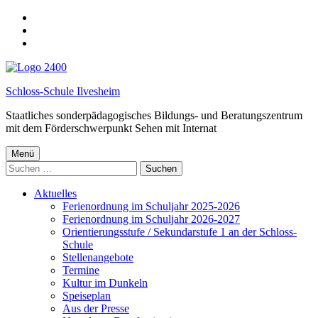
Spring
zur
springe
Hauptnavigation
zum
springe
Hauptinhalt
zur
Fußzeile
Schloss-Schule Ilvesheim
Staatliches sonderpädagogisches Bildungs- und Beratungszentrum
mit dem Förderschwerpunkt Sehen mit Internat
Menü
Suchen
nach:
Aktuelles
Ferienordnung im Schuljahr 2025-2026
Ferienordnung im Schuljahr 2026-2027
Orientierungsstufe / Sekundarstufe 1 an der Schloss-
Schule
Stellenangebote
Termine
Kultur im Dunkeln
Speiseplan
Aus der Presse