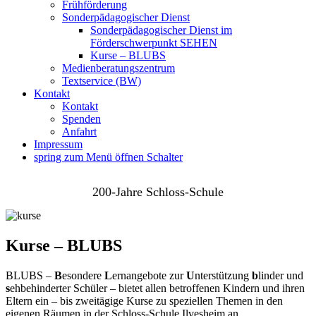
Frühförderung
Sonderpädagogischer Dienst
Sonderpädagogischer Dienst im
Förderschwerpunkt SEHEN
Kurse – BLUBS
Medienberatungszentrum
Textservice (BW)
Kontakt
Kontakt
Spenden
Anfahrt
Impressum
spring zum Menü öffnen Schalter
200-Jahre Schloss-Schule
Kurse – BLUBS
BLUBS –
B
esondere
L
ernangebote zur
U
nterstützung
b
linder und
s
ehbehinderter Schüler – bietet allen betroffenen Kindern und ihren
Eltern ein – bis zweitägige Kurse zu speziellen Themen in den
eigenen Räumen in der Schloss-Schule Ilvesheim an.