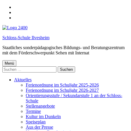
Spring
zur
springe
Hauptnavigation
zum
springe
Hauptinhalt
zur
Fußzeile
Schloss-Schule Ilvesheim
Staatliches sonderpädagogisches Bildungs- und Beratungszentrum
mit dem Förderschwerpunkt Sehen mit Internat
Menü
Suchen
nach:
Aktuelles
Ferienordnung im Schuljahr 2025-2026
Ferienordnung im Schuljahr 2026-2027
Orientierungsstufe / Sekundarstufe 1 an der Schloss-
Schule
Stellenangebote
Termine
Kultur im Dunkeln
Speiseplan
Aus der Presse