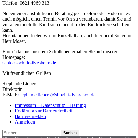
Telefon: 0621 4969 313
Neben einer ausführlichen Beratung per Telefon oder Video ist es
auch möglich, einen Termin vor Ort zu vereinbaren, damit Sie und
vor allem auch Ihr Kind sich einen direkten Eindruck verschaffen
kann.
Hospitationen bieten wir im Einzelfall an; auch hier berät Sie gerne
Herr Moser.
Eindrücke aus unserem Schulleben erhalten Sie auf unserer
Homepage:
schloss-schule-ilvesheim.de
Mit freundlichen Grüßen
Stephanie Liebers
Direktorin
E-Mail:
stephanie.liebers@sbbzint-ilv.kv.bwl.de
zur
Impressum – Datenschutz – Haftung
Hauptnavigation
Erklärung zur Barrierefreiheit
zurückspringen
Barriere melden
Anmelden
Suchen
nach: