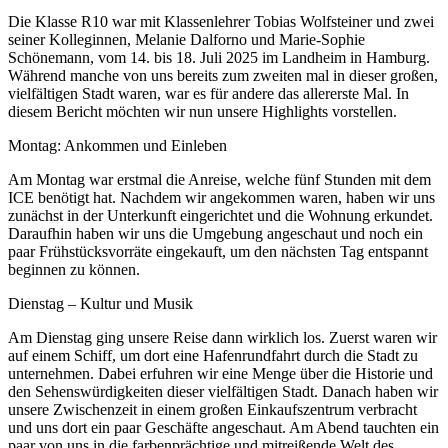
Die Klasse R10 war mit Klassenlehrer Tobias Wolfsteiner und zwei
seiner Kolleginnen, Melanie Dalforno und Marie-Sophie
Schönemann, vom 14. bis 18. Juli 2025 im Landheim in Hamburg.
Während manche von uns bereits zum zweiten mal in dieser großen,
vielfältigen Stadt waren, war es für andere das allererste Mal. In
diesem Bericht möchten wir nun unsere Highlights vorstellen.
Montag: Ankommen und Einleben
Am Montag war erstmal die Anreise, welche fünf Stunden mit dem
ICE benötigt hat. Nachdem wir angekommen waren, haben wir uns
zunächst in der Unterkunft eingerichtet und die Wohnung erkundet.
Daraufhin haben wir uns die Umgebung angeschaut und noch ein
paar Frühstücksvorräte eingekauft, um den nächsten Tag entspannt
beginnen zu können.
Dienstag – Kultur und Musik
Am Dienstag ging unsere Reise dann wirklich los. Zuerst waren wir
auf einem Schiff, um dort eine Hafenrundfahrt durch die Stadt zu
unternehmen. Dabei erfuhren wir eine Menge über die Historie und
den Sehenswürdigkeiten dieser vielfältigen Stadt. Danach haben wir
unsere Zwischenzeit in einem großen Einkaufszentrum verbracht
und uns dort ein paar Geschäfte angeschaut. Am Abend tauchten ein
paar von uns in die farbenprächtige und mitreißende Welt des