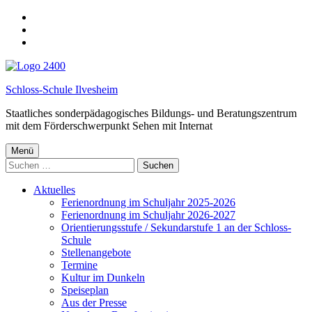
Spring
zur
springe
Hauptnavigation
zum
springe
Hauptinhalt
zur
Fußzeile
Schloss-Schule Ilvesheim
Staatliches sonderpädagogisches Bildungs- und Beratungszentrum
mit dem Förderschwerpunkt Sehen mit Internat
Menü
Suchen
nach:
Aktuelles
Ferienordnung im Schuljahr 2025-2026
Ferienordnung im Schuljahr 2026-2027
Orientierungsstufe / Sekundarstufe 1 an der Schloss-
Schule
Stellenangebote
Termine
Kultur im Dunkeln
Speiseplan
Aus der Presse