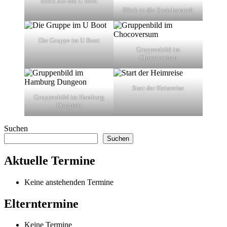
Blick auf das U Boot
Blick in die Speicherstadt
Die Gruppe im U Boot
Gruppenbild im
Chocoversum
Start der Heimreise
Gruppenbild im Hamburg
Dungeon
zur
Suchen
Hauptnavigation
Suchen
zurückspringen
Aktuelle Termine
Keine anstehenden Termine
Elterntermine
Keine Termine