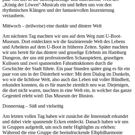
„König der Löwen“-Musicals ein und ließen uns von den
rhythmischen Klängen und der fantasievollen Inszenierung
verzaubern.
Mittwoch – (teilweise) eine dunkle und düstere Welt
Am nächsten Tag machten wir uns auf dem Weg zum U-Boot-
Museum. Dort entdeckten wir die faszinierende Welt des Lebens
und Arbeitens auf dem U-Boot in früheren Zeiten. Später machten
wir uns bereit für das düstere und gruselige Erlebnis im Hamburg
Dungeon, der uns mit professionellen Schauspielern, gruseligen
Kulissen und zwei spannenden Fahrattraktionen durch die
Geschichte der Stadt führte. Ein paar Stunden später ging es für ein
paar von uns in der Düsterheit weiter: Mit dem Dialog im Dunkeln,
wo wir die lichtlose Welt, also auch das Leben mit voller Blindheit,
erkunden konnten, da es für manche ziemlich neu war. Diejenigen,
die dort nicht waren, tauchten in eine Welt ein, in welcher das ganze
Gegenteil erlebt wird: Das Museum der Illusion.
Donnerstag – Süß und vielseitig
Am letzten vollen Tag haben wir zunächst die Innenstadt erkundet
und dabei viele spannende Ecken entdeckt. Danach haben wir uns
in Gruppen aufgeteilt, um noch mehr Highlights zu erleben:
Während die eine Gruppe die beeindruckende Elbphilharmonie