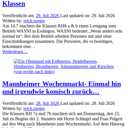
Klassen
Veröffentlicht am:
29. Juli 2026
Last updated on:
29. Juli 2026
Written by:
erich.rueger
Am 14.7 machten die Klassen RH8 a & b einen Lerngang zum
Betrieb WASNI in Esslingen. WASNI bedeutet „Wenn anders sein
normal ist“. Bei dem Betrieb arbeiten Personen mit und ohne
Einschränkungen zusammen. Die Personen, die es benötigen,
bekommen eine…
“Ein
Weiterlesen
…
Schultag
in
Esslingen-
2
Betriebe
–
Mannheimer Wochenmarkt- Einmal hin
2
und irgendwie komisch zurück…
Klassen”
Veröffentlicht am:
28. Juli 2026
Last updated on:
28. Juli 2026
Written by:
erich.rueger
Die Klassen RH 7a und 7b machten sich am Donnerstag, den 23.
Juli zu Beginn der 2. Stunden mit Herrn Schlegel und Frau Prägert
auf den Weg nach Mannheim zum Wochenmarkt. Auf dem Hinweg