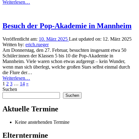
“Courageteam
Weiterlesen
…
der
Schloss-
Schule:
Einblick
Besuch der Pop-Akademie in Mannheim
hinter
das
Veröffentlicht am:
10. März 2025
Last updated on:
12. März 2025
Radiomikrofon!”
Written by:
erich.rueger
Am Donnerstag, den 27. Februar, besuchten insgesamt etwa 50
Schüler:innen der Klassen 5 bis 10 die Pop-Akademie in
Mannheim. Viele waren schon etwas aufgeregt – kein Wunder,
wenn man sich überlegt, welche großen Stars selbst einmal durch
die Flure der…
“Besuch
Weiterlesen
…
der
Nächste
1
2
3
…
14
»
Pop-
Seite
Suchen
Akademie
Suchen
in
Mannheim”
Aktuelle Termine
Keine anstehenden Termine
Elterntermine