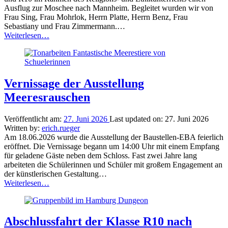
Ausflug zur Moschee nach Mannheim. Begleitet wurden wir von
Frau Sing, Frau Mohrlok, Herrn Platte, Herrn Benz, Frau
Sebastiany und Frau Zimmermann.…
“Ausflug
Weiterlesen
…
in
die
Moschee
nach
Mannheim”
Vernissage der Ausstellung
Meeresrauschen
Veröffentlicht am:
27. Juni 2026
Last updated on:
27. Juni 2026
Written by:
erich.rueger
Am 18.06.2026 wurde die Ausstellung der Baustellen-EBA feierlich
eröffnet. Die Vernissage begann um 14:00 Uhr mit einem Empfang
für geladene Gäste neben dem Schloss. Fast zwei Jahre lang
arbeiteten die Schülerinnen und Schüler mit großem Engagement an
der künstlerischen Gestaltung…
“Vernissage
Weiterlesen
…
der
Ausstellung
Meeresrauschen”
Abschlussfahrt der Klasse R10 nach