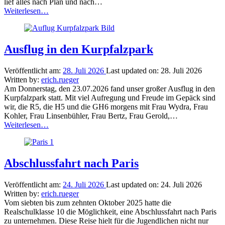
lief alles nach Plan und nach…
“Mannheimer
Weiterlesen
…
Wochenmarkt-
Einmal
hin
und
Ausflug in den Kurpfalzpark
irgendwie
komisch
Veröffentlicht am:
28. Juli 2026
Last updated on:
28. Juli 2026
zurück…”
Written by:
erich.rueger
Am Donnerstag, den 23.07.2026 fand unser großer Ausflug in den
Kurpfalzpark statt. Mit viel Aufregung und Freude im Gepäck sind
wir, die R5, die H5 und die GH6 morgens mit Frau Wydra, Frau
Kohler, Frau Linsenbühler, Frau Bertz, Frau Gerold,…
“Ausflug
Weiterlesen
…
in
den
Kurpfalzpark”
Abschlussfahrt nach Paris
Veröffentlicht am:
24. Juli 2026
Last updated on:
24. Juli 2026
Written by:
erich.rueger
Vom siebten bis zum zehnten Oktober 2025 hatte die
Realschulklasse 10 die Möglichkeit, eine Abschlussfahrt nach Paris
zu unternehmen. Diese Reise hielt für die Jugendlichen nicht nur