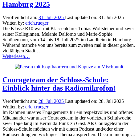
Hamburg 2025
Veröffentlicht am:
31. Juli 2025
Last updated on:
31. Juli 2025
Written by:
erich.rueger
Die Klasse R10 war mit Klassenlehrer Tobias Wolfsteiner und zwei
seiner Kolleginnen, Melanie Dalforno und Marie-Sophie
Schönemann, vom 14. bis 18. Juli 2025 im Landheim in Hamburg.
Während manche von uns bereits zum zweiten mal in dieser großen,
vielfältigen Stadt…
“Abschlussfahrt
Weiterlesen
…
der
Klasse
R10
nach
Courageteam der Schloss-Schule:
Hamburg
Einblick hinter das Radiomikrofon!
2025”
Veröffentlicht am:
28. Juli 2025
Last updated on:
28. Juli 2025
Written by:
erich.rueger
Im Rahmen unseres Engagements für ein respektvolles und offenes
Miteinander war unser Courageteam in der vorletzten Schulwoche
zwei Tage lang im Bermuda-Funk zu Gast. Als Courageteam der
Schloss-Schule möchten wir mit einem Podcast und/oder einer
Radiosendung ein wichtiges Thema ansprechen: Diskriminierung.…