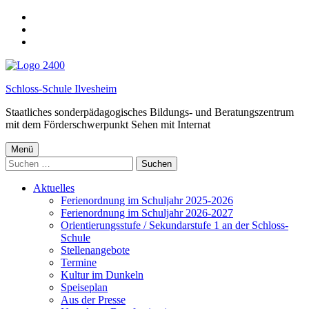
Spring
zur
springe
Hauptnavigation
zum
springe
Hauptinhalt
zur
Fußzeile
Schloss-Schule Ilvesheim
Staatliches sonderpädagogisches Bildungs- und Beratungszentrum
mit dem Förderschwerpunkt Sehen mit Internat
Menü
Suchen
nach:
Aktuelles
Ferienordnung im Schuljahr 2025-2026
Ferienordnung im Schuljahr 2026-2027
Orientierungsstufe / Sekundarstufe 1 an der Schloss-
Schule
Stellenangebote
Termine
Kultur im Dunkeln
Speiseplan
Aus der Presse