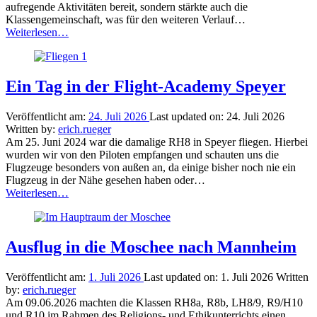
aufregende Aktivitäten bereit, sondern stärkte auch die
Klassengemeinschaft, was für den weiteren Verlauf…
“Abschlussfahrt
Weiterlesen
…
nach
Paris”
Ein Tag in der Flight-Academy Speyer
Veröffentlicht am:
24. Juli 2026
Last updated on:
24. Juli 2026
Written by:
erich.rueger
Am 25. Juni 2024 war die damalige RH8 in Speyer fliegen. Hierbei
wurden wir von den Piloten empfangen und schauten uns die
Flugzeuge besonders von außen an, da einige bisher noch nie ein
Flugzeug in der Nähe gesehen haben oder…
“Ein
Weiterlesen
…
Tag
in
der
Flight-
Ausflug in die Moschee nach Mannheim
Academy
Speyer”
Veröffentlicht am:
1. Juli 2026
Last updated on:
1. Juli 2026
Written
by:
erich.rueger
Am 09.06.2026 machten die Klassen RH8a, R8b, LH8/9, R9/H10
und R10 im Rahmen des Religions- und Ethikunterrichts einen