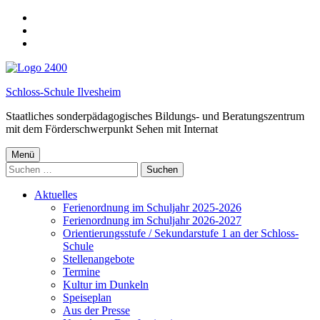
Spring
zur
springe
Hauptnavigation
zum
springe
Hauptinhalt
zur
Fußzeile
Schloss-Schule Ilvesheim
Staatliches sonderpädagogisches Bildungs- und Beratungszentrum
mit dem Förderschwerpunkt Sehen mit Internat
Menü
Suchen
nach:
Aktuelles
Ferienordnung im Schuljahr 2025-2026
Ferienordnung im Schuljahr 2026-2027
Orientierungsstufe / Sekundarstufe 1 an der Schloss-
Schule
Stellenangebote
Termine
Kultur im Dunkeln
Speiseplan
Aus der Presse