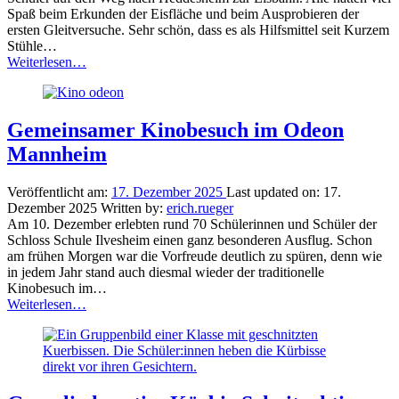
Spaß beim Erkunden der Eisfläche und beim Ausprobieren der
ersten Gleitversuche. Sehr schön, dass es als Hilfsmittel seit Kurzem
Stühle…
“Der
Weiterlesen
…
A-
Pavillon
beim
Schlittschuhlaufen
Gemeinsamer Kinobesuch im Odeon
auf
Mannheim
der
Eisbahn
in
Veröffentlicht am:
17. Dezember 2025
Last updated on:
17.
Heddesheim”
Dezember 2025
Written by:
erich.rueger
Am 10. Dezember erlebten rund 70 Schülerinnen und Schüler der
Schloss Schule Ilvesheim einen ganz besonderen Ausflug. Schon
am frühen Morgen war die Vorfreude deutlich zu spüren, denn wie
in jedem Jahr stand auch diesmal wieder der traditionelle
Kinobesuch im…
“Gemeinsamer
Weiterlesen
…
Kinobesuch
im
Odeon
Mannheim”