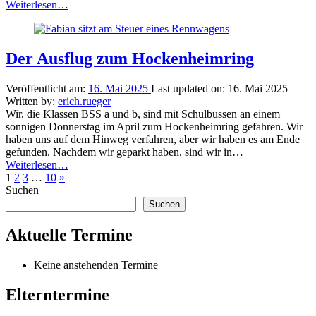
“Die
Weiterlesen
…
Klasse
GG4
auf
Ausflug
Der Ausflug zum Hockenheimring
im
Wormser
Veröffentlicht am:
16. Mai 2025
Last updated on:
16. Mai 2025
Tierpark”
Written by:
erich.rueger
Wir, die Klassen BSS a und b, sind mit Schulbussen an einem
sonnigen Donnerstag im April zum Hockenheimring gefahren. Wir
haben uns auf dem Hinweg verfahren, aber wir haben es am Ende
gefunden. Nachdem wir geparkt haben, sind wir in…
“Der
Weiterlesen
…
Ausflug
Nächste
1
2
3
…
10
»
zum
Seite
Suchen
Hockenheimring”
Suchen
Aktuelle Termine
Keine anstehenden Termine
Elterntermine