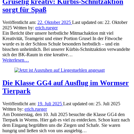
Gruselig kreativ: Kürbis-Schnitzaktion
sorgt für Spaß
Veröffentlicht am:
22. Oktober 2025
Last updated on:
22. Oktober
2025
Written by:
erich.rueger
Ein Bericht über unsere herbstliche Mitmachaktion mit viel
Kreativität, Teamgeist und einer Portion Grusel In der Fitwoche
wurde es in der Schloss Schule besonders herbstlich – und ein
bisschen unheimlich. Bei unserer Kürbis-Schnitzaktion verwandelte
sich der BK-Raum in eine kreative…
“Gruselig
Weiterlesen
…
kreativ:
Kürbis-
Schnitzaktion
sorgt
Die Klasse GG4 auf Ausflug im Wormser
für
Tierpark
Spaß”
Veröffentlicht am:
19. Juli 2025
Last updated on:
25. Juli 2025
Written by:
erich.rueger
Am Donnerstag, den 10. Juli 2025 besuchte die Klasse GG4 den
Tierpark in Worms. Hier gab es viel zu entdecken. Schon kurz nach
dem Eingang begrüßten uns die Ziegen und Schafe. Sie waren
hungrig und ließen sich von uns ausgiebig…