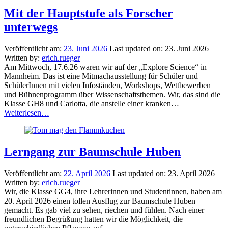
City
Airport
Mit der Hauptstufe als Forscher
Mannheim”
unterwegs
Veröffentlicht am:
23. Juni 2026
Last updated on:
23. Juni 2026
Written by:
erich.rueger
Am Mittwoch, 17.6.26 waren wir auf der „Explore Science“ in
Mannheim. Das ist eine Mitmachausstellung für Schüler und
SchülerInnen mit vielen Infoständen, Workshops, Wettbewerben
und Bühnenprogramm über Wissenschaftsthemen. Wir, das sind die
Klasse GH8 und Carlotta, die anstelle einer kranken…
“Mit
Weiterlesen
…
der
Hauptstufe
als
Forscher
Lerngang zur Baumschule Huben
unterwegs”
Veröffentlicht am:
22. April 2026
Last updated on:
23. April 2026
Written by:
erich.rueger
Wir, die Klasse GG4, ihre Lehrerinnen und Studentinnen, haben am
20. April 2026 einen tollen Ausflug zur Baumschule Huben
gemacht. Es gab viel zu sehen, riechen und fühlen. Nach einer
freundlichen Begrüßung hatten wir die Möglichkeit, die