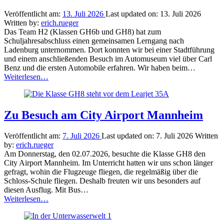
Veröffentlicht am:
13. Juli 2026
Last updated on:
13. Juli 2026
Written by:
erich.rueger
Das Team H2 (Klassen GH6b und GH8) hat zum
Schuljahresabschluss einen gemeinsamen Lerngang nach
Ladenburg unternommen. Dort konnten wir bei einer Stadtführung
und einem anschließenden Besuch im Automuseum viel über Carl
Benz und die ersten Automobile erfahren. Wir haben beim…
“Auf
Weiterlesen
…
den
Spuren
von
Carl
Zu Besuch am City Airport Mannheim
Benz”
Veröffentlicht am:
7. Juli 2026
Last updated on:
7. Juli 2026
Written
by:
erich.rueger
Am Donnerstag, den 02.07.2026, besuchte die Klasse GH8 den
City Airport Mannheim. Im Unterricht hatten wir uns schon länger
gefragt, wohin die Flugzeuge fliegen, die regelmäßig über die
Schloss-Schule fliegen. Deshalb freuten wir uns besonders auf
diesen Ausflug. Mit Bus…
“Zu
Weiterlesen
…
Besuch
am