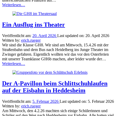
unterschiedlichen Pflanzen auf…
“Lerngang
Weiterlesen
…
zur
Baumschule
Huben”
Ein Ausflug ins Theater
Veröffentlicht am:
20. April 2026
Last updated on:
20. April 2026
Written by:
erich.rueger
Wir sind die Klasse GH8. Wir sind am Mittwoch, 15.4.26 mit der
Straßenbahn und dem Bus nach Heidelberg ins Junge Theater im
Zwinger gefahren. Eigentlich wollten wir das vor den Osterferien
mit unserer Teamklasse GH6b machen, aber leider wurde der…
“Ein
Weiterlesen
…
Ausflug
ins
Theater”
Der A-Pavillon beim Schlittschuhlaufen
auf der Eisbahn in Heddesheim
Veröffentlicht am:
5. Februar 2026
Last updated on:
5. Februar 2026
Written by:
erich.rueger
Am Mittwoch, den 4.2.26 machten sich einige Schülerinnen und
Schüler auf den Weg nach Heddesheim zur Eisbahn. Alle hatten viel