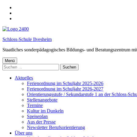
Spring
zur
springe
Hauptnavigation
zum
springe
Hauptinhalt
zur
Fußzeile
Schloss-Schule Ilvesheim
Staatliches sonderpädagogisches Bildungs- und Beratungszentrum mi
Menü
Suchen
nach:
Aktuelles
Ferienordnung im Schuljahr 2025-2026
Ferienordnung im Schuljahr 2026-2027
Orientierungsstufe / Sekundarstufe 1 an der Schloss-Sch
Stellenangebote
Termine
Kultur im Dunkeln
Speiseplan
Aus der Presse
Newsletter Berufsorientierung
Über uns